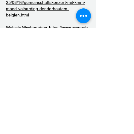
25/08/16/gemeinschaftskonzert-mit-kmm-
moed-volharding-denderhoutem-
belgien.html
Website Wijnboerderij: 
https://www.weingut-
dessoy.de/
Deel dit evenement
moedenvolharding@gmail.com
©2023 door KMM Moed & Volharding vzw